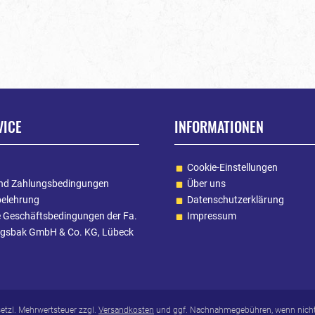
VICE
INFORMATIONEN
Cookie-Einstellungen
nd Zahlungsbedingungen
Über uns
belehrung
Datenschutzerklärung
e Geschäftsbedingungen der Fa.
Impressum
gsbak GmbH & Co. KG, Lübeck
esetzl. Mehrwertsteuer zzgl.
Versandkosten
und ggf. Nachnahmegebühren, wenn nicht