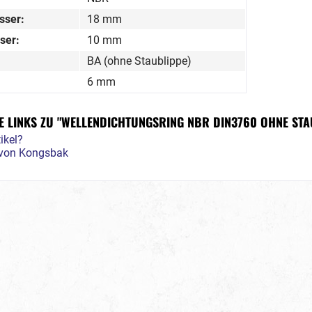
sser:
18 mm
ser:
10 mm
BA (ohne Staublippe)
6 mm
 LINKS ZU "WELLENDICHTUNGSRING NBR DIN3760 OHNE STA
ikel?
l von Kongsbak