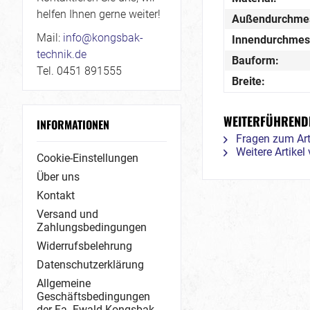
helfen Ihnen gerne weiter!
Außendurchme
Mail:
info@kongsbak-
Innendurchmes
technik.de
Bauform:
Tel. 0451 891555
Breite:
WEITERFÜHRENDE
INFORMATIONEN
Fragen zum Art
Weitere Artike
Cookie-Einstellungen
Über uns
Kontakt
Versand und
Zahlungsbedingungen
Widerrufsbelehrung
Datenschutzerklärung
Allgemeine
Geschäftsbedingungen
der Fa. Ewald Kongsbak