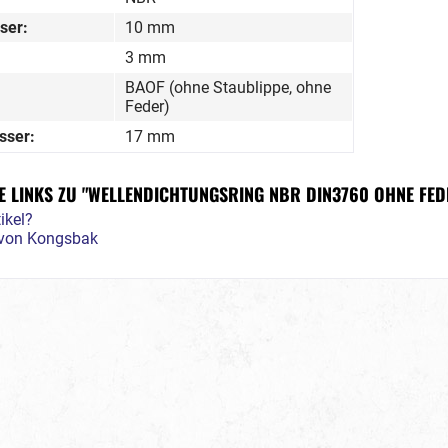
ser:
10 mm
3 mm
BAOF (ohne Staublippe, ohne
Feder)
sser:
17 mm
 LINKS ZU "WELLENDICHTUNGSRING NBR DIN3760 OHNE FED
ikel?
l von Kongsbak