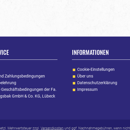
VICE
INFORMATIONEN
Cookie-Einstellungen
nd Zahlungsbedingungen
Über uns
belehrung
Datenschutzerklärung
e Geschäftsbedingungen der Fa.
Impressum
gsbak GmbH & Co. KG, Lübeck
esetzl. Mehrwertsteuer zzgl.
Versandkosten
und ggf. Nachnahmegebühren, wenn nicht