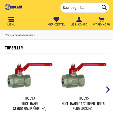
MENÜ
MERKZETTEL
MEIN KONTO
WARENKORB
Ventile und Absperrorgane
TOPSELLER
103093
103095
KUGELHAHN
KUGELHAHN G 1/2" INNEN , DN 15,
STANDARDAUSFÜHRUNG,
PN50 MESSING...