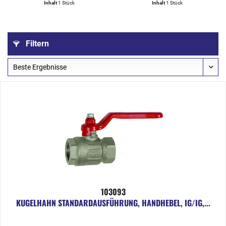
HANDHEBEL, IG/IG,...
Inhalt
1 Stück
Inhalt
1 Stück
Filtern
103093
KUGELHAHN STANDARDAUSFÜHRUNG, HANDHEBEL, IG/IG,...