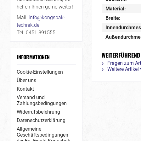
helfen Ihnen gerne weiter!
Material:
Mail:
info@kongsbak-
Breite:
technik.de
Innendurchmes
Tel. 0451 891555
Außendurchme
WEITERFÜHRENDE
INFORMATIONEN
Fragen zum Art
Weitere Artike
Cookie-Einstellungen
Über uns
Kontakt
Versand und
Zahlungsbedingungen
Widerrufsbelehrung
Datenschutzerklärung
Allgemeine
Geschäftsbedingungen
der Fa. Ewald Kongsbak