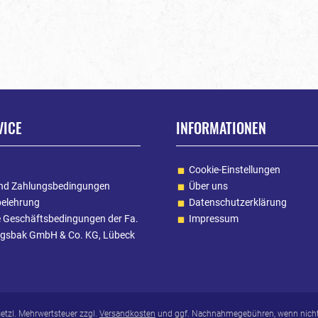
VICE
INFORMATIONEN
Cookie-Einstellungen
nd Zahlungsbedingungen
Über uns
belehrung
Datenschutzerklärung
e Geschäftsbedingungen der Fa.
Impressum
gsbak GmbH & Co. KG, Lübeck
esetzl. Mehrwertsteuer zzgl.
Versandkosten
und ggf. Nachnahmegebühren, wenn nicht