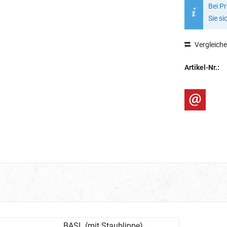
Bei P
Sie si
Vergleich
Artikel-Nr.:
BASL (mit Staublippe)