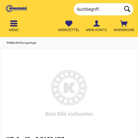
MENÜ
MERKZETTEL
MEIN KONTO
WARENKORB
Wellendichtungsringe