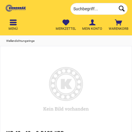
MENÜ
MERKZETTEL
MEIN KONTO
WARENKORB
Wellendichtungsringe