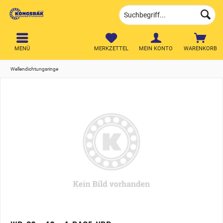
MENÜ
MERKZETTEL
MEIN KONTO
WARENKORB
Wellendichtungsringe