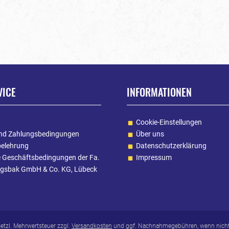
VICE
INFORMATIONEN
Cookie-Einstellungen
nd Zahlungsbedingungen
Über uns
belehrung
Datenschutzerklärung
e Geschäftsbedingungen der Fa.
Impressum
gsbak GmbH & Co. KG, Lübeck
esetzl. Mehrwertsteuer zzgl.
Versandkosten
und ggf. Nachnahmegebühren, wenn nicht