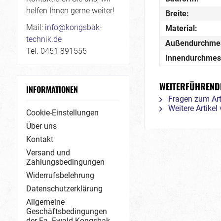
helfen Ihnen gerne weiter!
Breite:
Mail:
info@kongsbak-
Material:
technik.de
Außendurchme
Tel. 0451 891555
Innendurchmes
WEITERFÜHRENDE
INFORMATIONEN
Fragen zum Art
Weitere Artike
Cookie-Einstellungen
Über uns
Kontakt
Versand und
Zahlungsbedingungen
Widerrufsbelehrung
Datenschutzerklärung
Allgemeine
Geschäftsbedingungen
der Fa. Ewald Kongsbak