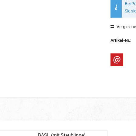
Bei P
Sie si
Vergleich
Artikel-Nr.:
BASL (mit Staublippe)