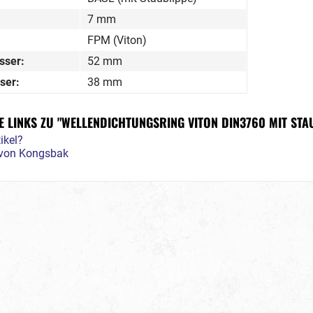
7 mm
FPM (Viton)
sser:
52 mm
ser:
38 mm
 LINKS ZU "WELLENDICHTUNGSRING VITON DIN3760 MIT STA
ikel?
l von Kongsbak