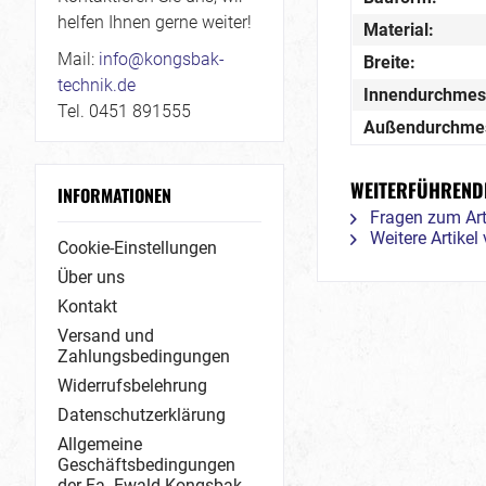
helfen Ihnen gerne weiter!
Material:
Mail:
info@kongsbak-
Breite:
technik.de
Innendurchmes
Tel. 0451 891555
Außendurchme
WEITERFÜHRENDE
INFORMATIONEN
Fragen zum Art
Weitere Artike
Cookie-Einstellungen
Über uns
Kontakt
Versand und
Zahlungsbedingungen
Widerrufsbelehrung
Datenschutzerklärung
Allgemeine
Geschäftsbedingungen
der Fa. Ewald Kongsbak