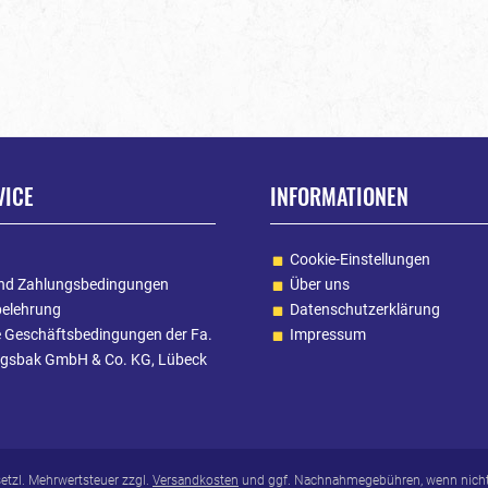
VICE
INFORMATIONEN
Cookie-Einstellungen
nd Zahlungsbedingungen
Über uns
belehrung
Datenschutzerklärung
e Geschäftsbedingungen der Fa.
Impressum
gsbak GmbH & Co. KG, Lübeck
esetzl. Mehrwertsteuer zzgl.
Versandkosten
und ggf. Nachnahmegebühren, wenn nicht