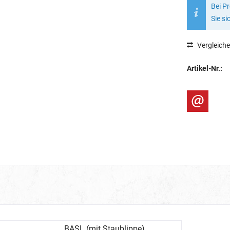
Bei P
Sie si
Vergleich
Artikel-Nr.:
BASL (mit Staublippe)