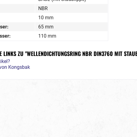
NBR
10 mm
ser:
65 mm
sser:
110 mm
 LINKS ZU "WELLENDICHTUNGSRING NBR DIN3760 MIT STAUB
ikel?
l von Kongsbak