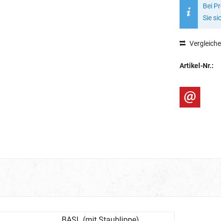
Bei P
Sie si
Vergleich
Artikel-Nr.:
BASL (mit Staublippe)