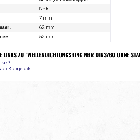
NBR
7 mm
sser:
62 mm
ser:
52 mm
 LINKS ZU "WELLENDICHTUNGSRING NBR DIN3760 OHNE STA
ikel?
l von Kongsbak