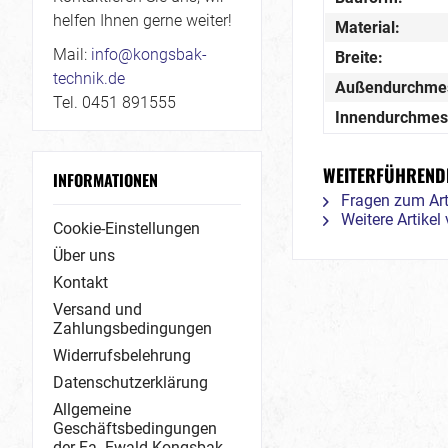
helfen Ihnen gerne weiter!
Material:
Mail:
info@kongsbak-
Breite:
technik.de
Außendurchme
Tel. 0451 891555
Innendurchmes
WEITERFÜHRENDE
INFORMATIONEN
Fragen zum Art
Weitere Artike
Cookie-Einstellungen
Über uns
Kontakt
Versand und
Zahlungsbedingungen
Widerrufsbelehrung
Datenschutzerklärung
Allgemeine
Geschäftsbedingungen
der Fa. Ewald Kongsbak