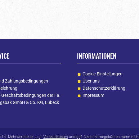
VICE
INFORMATIONEN
Cookie-Einstellungen
nd Zahlungsbedingungen
Über uns
belehrung
Datenschutzerklärung
e Geschäftsbedingungen der Fa.
Impressum
gsbak GmbH & Co. KG, Lübeck
esetzl. Mehrwertsteuer zzgl.
Versandkosten
und ggf. Nachnahmegebühren, wenn nicht