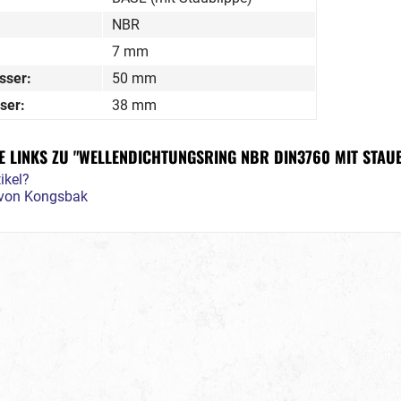
NBR
7 mm
sser:
50 mm
ser:
38 mm
 LINKS ZU "WELLENDICHTUNGSRING NBR DIN3760 MIT STAUB
ikel?
l von Kongsbak