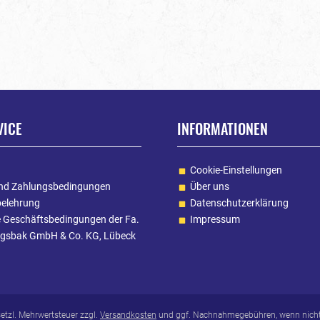
VICE
INFORMATIONEN
Cookie-Einstellungen
nd Zahlungsbedingungen
Über uns
belehrung
Datenschutzerklärung
e Geschäftsbedingungen der Fa.
Impressum
gsbak GmbH & Co. KG, Lübeck
esetzl. Mehrwertsteuer zzgl.
Versandkosten
und ggf. Nachnahmegebühren, wenn nicht