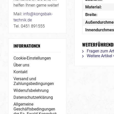
helfen Ihnen gerne weiter!
Material:
Mail:
info@kongsbak-
Breite:
technik.de
Außendurchme
Tel. 0451 891555
Innendurchmes
WEITERFÜHRENDE
INFORMATIONEN
Fragen zum Art
Weitere Artike
Cookie-Einstellungen
Über uns
Kontakt
Versand und
Zahlungsbedingungen
Widerrufsbelehrung
Datenschutzerklärung
Allgemeine
Geschäftsbedingungen
der Fa. Ewald Kongsbak