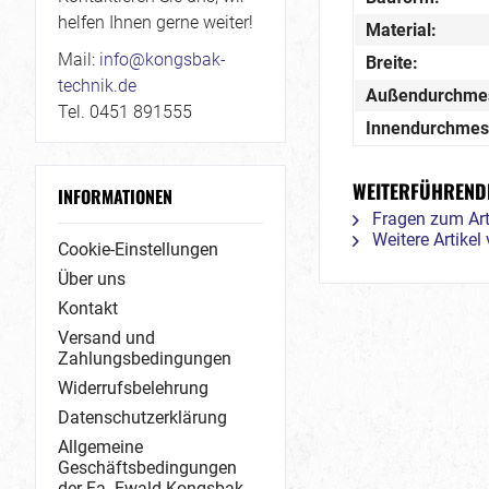
helfen Ihnen gerne weiter!
Material:
Mail:
info@kongsbak-
Breite:
technik.de
Außendurchme
Tel. 0451 891555
Innendurchmes
WEITERFÜHRENDE
INFORMATIONEN
Fragen zum Art
Weitere Artike
Cookie-Einstellungen
Über uns
Kontakt
Versand und
Zahlungsbedingungen
Widerrufsbelehrung
Datenschutzerklärung
Allgemeine
Geschäftsbedingungen
der Fa. Ewald Kongsbak