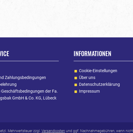
VICE
INFORMATIONEN
Cookie-Einstellungen
nd Zahlungsbedingungen
Über uns
belehrung
Datenschutzerklärung
e Geschäftsbedingungen der Fa.
Impressum
gsbak GmbH & Co. KG, Lübeck
esetzl. Mehrwertsteuer zzgl.
Versandkosten
und ggf. Nachnahmegebühren, wenn nicht