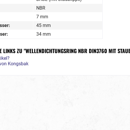
NBR
7 mm
sser:
45 mm
ser:
34 mm
 LINKS ZU "WELLENDICHTUNGSRING NBR DIN3760 MIT STAUB
ikel?
l von Kongsbak