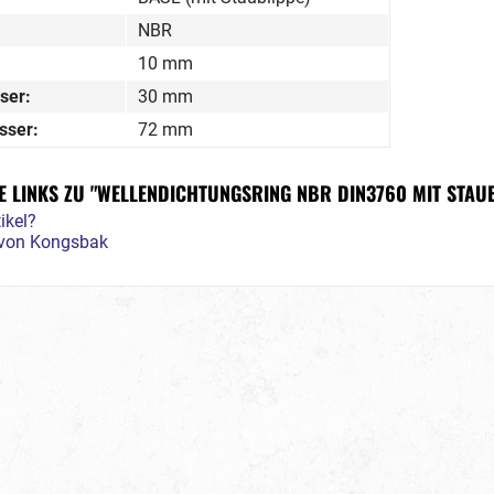
NBR
10 mm
ser:
30 mm
sser:
72 mm
 LINKS ZU "WELLENDICHTUNGSRING NBR DIN3760 MIT STAUB
ikel?
l von Kongsbak