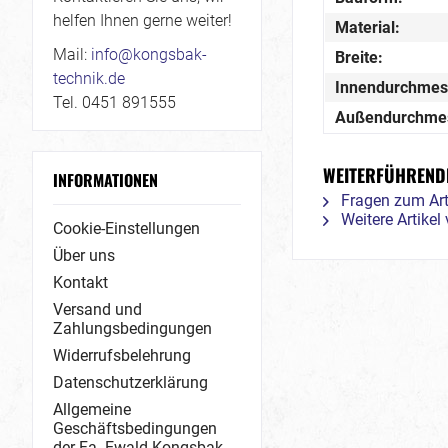
helfen Ihnen gerne weiter!
Material:
Mail:
info@kongsbak-
Breite:
technik.de
Innendurchmes
Tel. 0451 891555
Außendurchme
WEITERFÜHRENDE
INFORMATIONEN
Fragen zum Art
Weitere Artike
Cookie-Einstellungen
Über uns
Kontakt
Versand und
Zahlungsbedingungen
Widerrufsbelehrung
Datenschutzerklärung
Allgemeine
Geschäftsbedingungen
der Fa. Ewald Kongsbak