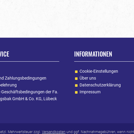
VICE
INFORMATIONEN
Cookie-Einstellungen
nd Zahlungsbedingungen
Über uns
belehrung
Datenschutzerklärung
e Geschäftsbedingungen der Fa.
Impressum
gsbak GmbH & Co. KG, Lübeck
esetzl. Mehrwertsteuer zzgl.
Versandkosten
und ggf. Nachnahmegebühren, wenn nicht