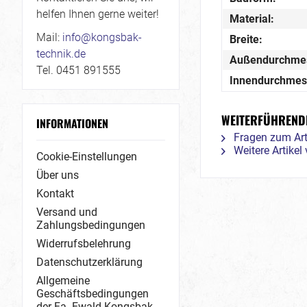
helfen Ihnen gerne weiter!
Material:
Mail:
info@kongsbak-
Breite:
technik.de
Außendurchme
Tel. 0451 891555
Innendurchmes
WEITERFÜHRENDE
INFORMATIONEN
Fragen zum Art
Weitere Artike
Cookie-Einstellungen
Über uns
Kontakt
Versand und
Zahlungsbedingungen
Widerrufsbelehrung
Datenschutzerklärung
Allgemeine
Geschäftsbedingungen
der Fa. Ewald Kongsbak