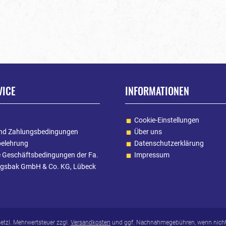
VICE
INFORMATIONEN
Cookie-Einstellungen
nd Zahlungsbedingungen
Über uns
belehrung
Datenschutzerklärung
e Geschäftsbedingungen der Fa.
Impressum
gsbak GmbH & Co. KG, Lübeck
esetzl. Mehrwertsteuer zzgl.
Versandkosten
und ggf. Nachnahmegebühren, wenn nicht