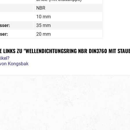
NBR
10 mm
sser:
35 mm
ser:
20 mm
 LINKS ZU "WELLENDICHTUNGSRING NBR DIN3760 MIT STAUB
ikel?
l von Kongsbak