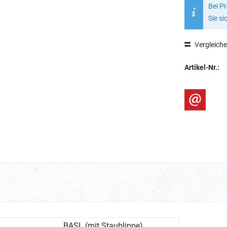
Bei P
Sie si
Vergleich
Artikel-Nr.:
BASL (mit Staublippe)