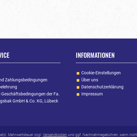
VICE
INFORMATIONEN
Cookie-Einstellungen
nd Zahlungsbedingungen
Über uns
belehrung
Datenschutzerklärung
e Geschäftsbedingungen der Fa.
Impressum
gsbak GmbH & Co. KG, Lübeck
esetzl. Mehrwertsteuer zzgl.
Versandkosten
und ggf. Nachnahmegebühren, wenn nicht