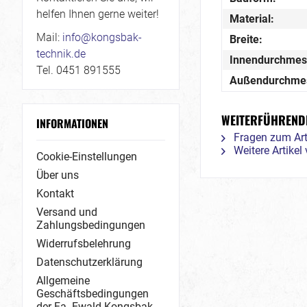
helfen Ihnen gerne weiter!
Material:
Mail:
info@kongsbak-
Breite:
technik.de
Innendurchmes
Tel. 0451 891555
Außendurchme
WEITERFÜHRENDE
INFORMATIONEN
Fragen zum Art
Weitere Artike
Cookie-Einstellungen
Über uns
Kontakt
Versand und
Zahlungsbedingungen
Widerrufsbelehrung
Datenschutzerklärung
Allgemeine
Geschäftsbedingungen
der Fa. Ewald Kongsbak