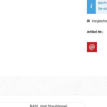
Bei P
Sie si
Vergleich
Artikel-Nr.:
BASL (mit Staublippe)