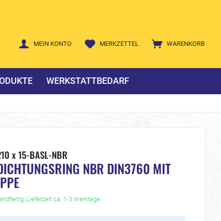
MEIN KONTO
MERKZETTEL
WARENKORB
ODUKTE
WERKSTATTBEDARF
210 x 15-BASL-NBR
DICHTUNGSRING NBR DIN3760 MIT
IPPE
ndfertig, Lieferzeit ca. 1-3 Werktage