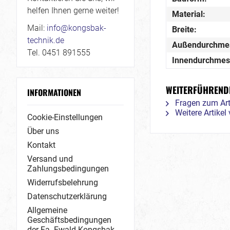
helfen Ihnen gerne weiter!
Material:
Mail:
info@kongsbak-
Breite:
technik.de
Außendurchme
Tel. 0451 891555
Innendurchmes
WEITERFÜHRENDE
INFORMATIONEN
Fragen zum Art
Weitere Artike
Cookie-Einstellungen
Über uns
Kontakt
Versand und
Zahlungsbedingungen
Widerrufsbelehrung
Datenschutzerklärung
Allgemeine
Geschäftsbedingungen
der Fa. Ewald Kongsbak