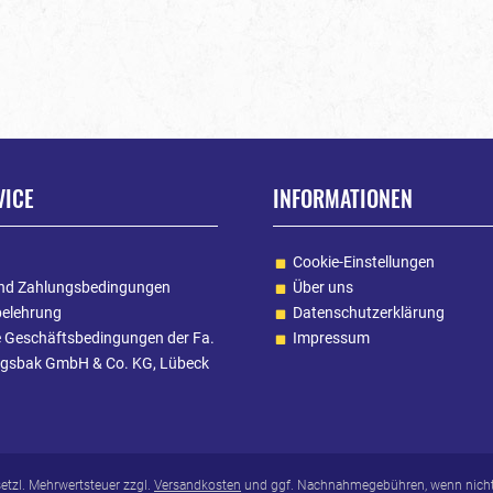
VICE
INFORMATIONEN
Cookie-Einstellungen
nd Zahlungsbedingungen
Über uns
belehrung
Datenschutzerklärung
e Geschäftsbedingungen der Fa.
Impressum
gsbak GmbH & Co. KG, Lübeck
esetzl. Mehrwertsteuer zzgl.
Versandkosten
und ggf. Nachnahmegebühren, wenn nicht