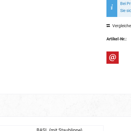
Bei P
Sie si
Vergleich
Artikel-Nr.:
BASL (mit Staublippe)