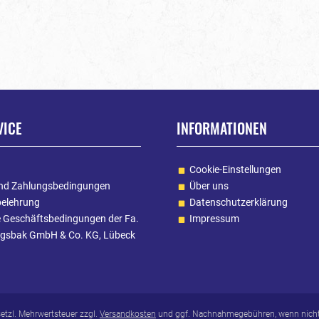
VICE
INFORMATIONEN
Cookie-Einstellungen
nd Zahlungsbedingungen
Über uns
belehrung
Datenschutzerklärung
e Geschäftsbedingungen der Fa.
Impressum
gsbak GmbH & Co. KG, Lübeck
esetzl. Mehrwertsteuer zzgl.
Versandkosten
und ggf. Nachnahmegebühren, wenn nicht