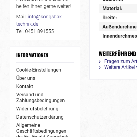
helfen Ihnen gerne weiter!
Material:
Mail:
info@kongsbak-
Breite:
technik.de
Außendurchme
Tel. 0451 891555
Innendurchmes
WEITERFÜHRENDE
INFORMATIONEN
Fragen zum Art
Weitere Artike
Cookie-Einstellungen
Über uns
Kontakt
Versand und
Zahlungsbedingungen
Widerrufsbelehrung
Datenschutzerklärung
Allgemeine
Geschäftsbedingungen
der Fa. Ewald Kongsbak