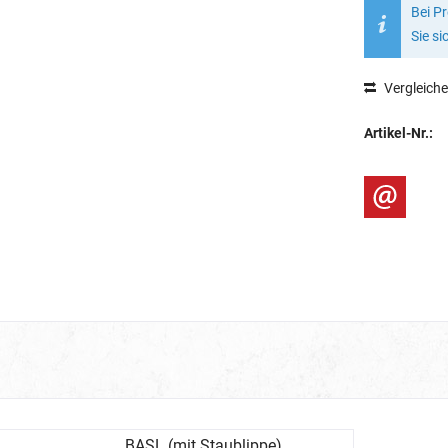
Bei P
Sie si
Vergleich
Artikel-Nr.:
BASL (mit Staublippe)