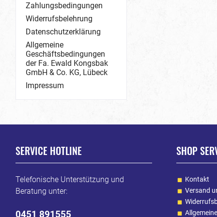
Zahlungsbedingungen
Widerrufsbelehrung
Datenschutzerklärung
Allgemeine
Geschäftsbedingungen
der Fa. Ewald Kongsbak
GmbH & Co. KG, Lübeck
Impressum
SERVICE HOTLINE
SHOP SER
Telefonische Unterstützung und
Kontakt
Beratung unter:
Versand u
Widerrufs
0451 891555
Allgemein