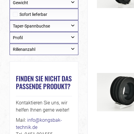
Gewicht
Sofort lieferbar
von
bis
0,00 kg
5900,00 kg
Taper-Spannbuchse
Profil
1108
1210
Rillenanzahl
SPA
1610
SPB
1615
1
SPC
2012
2
SPZ
FINDEN SIE NICHT DAS
2517
3
PASSENDE PRODUKT?
3020
4
3535
5
4040
6
Kontaktieren Sie uns, wir
helfen Ihnen gerne weiter!
4545
8
5050
Mail:
info@kongsbak-
technik.de