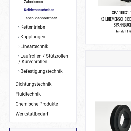
Zahnriemen
Keilriemenscheiben
SPZ-100X1-
KEILRIEMENSCHEIBE
Taper-Spannbuchsen
SPANNBUC
Kettentriebe
Inhalt
1 St
Kupplungen
Lineartechnik
Laufrollen / Stützrollen
/ Kurvenrollen
Befestigungstechnik
Dichtungstechnik
Fluidtechnik
Chemische Produkte
Werkstattbedarf