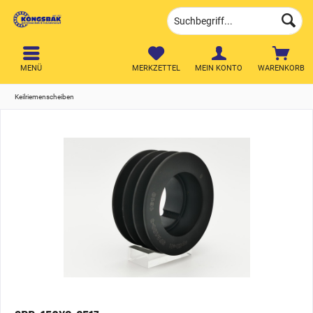
MENÜ
MERKZETTEL
MEIN KONTO
WARENKORB
Keilriemenscheiben