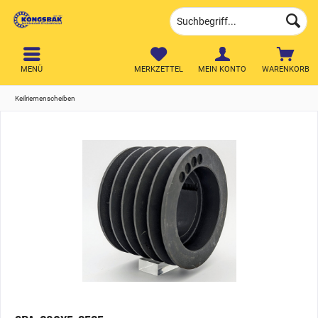
MENÜ
MERKZETTEL
MEIN KONTO
WARENKORB
Keilriemenscheiben