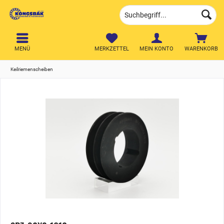
MENÜ
MERKZETTEL
MEIN KONTO
WARENKORB
Keilriemenscheiben