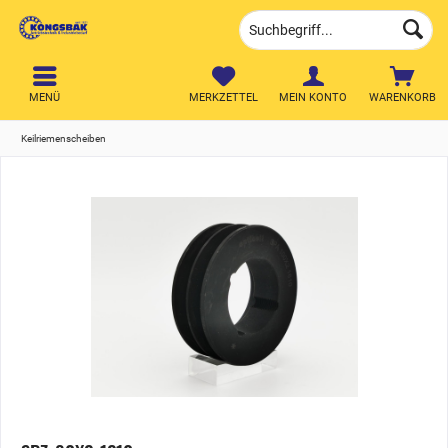
MENÜ
MERKZETTEL
MEIN KONTO
WARENKORB
Keilriemenscheiben