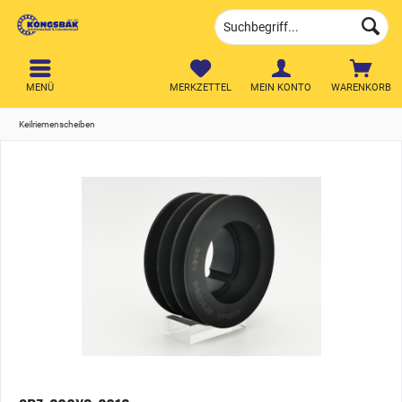
MENÜ
MERKZETTEL
MEIN KONTO
WARENKORB
Keilriemenscheiben