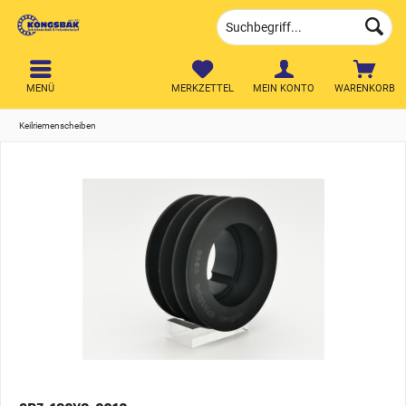
MENÜ
MERKZETTEL
MEIN KONTO
WARENKORB
Keilriemenscheiben