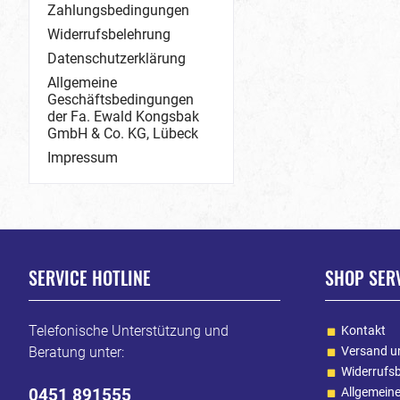
Zahlungsbedingungen
Widerrufsbelehrung
Datenschutzerklärung
Allgemeine
Geschäftsbedingungen
der Fa. Ewald Kongsbak
GmbH & Co. KG, Lübeck
Impressum
SERVICE HOTLINE
SHOP SER
Telefonische Unterstützung und
Kontakt
Beratung unter:
Versand u
Widerrufs
0451 891555
Allgemein