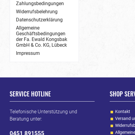
Zahlungsbedingungen
Widerrufsbelehrung
Datenschutzerklärung
Allgemeine
Geschäftsbedingungen
der Fa. Ewald Kongsbak
GmbH & Co. KG, Lübeck
Impressum
SERVICE HOTLINE
SHOP SER
Telefonische Unterstützung und
Kontakt
Beratung unter:
Versand u
Widerrufs
0451 891555
Allgemein