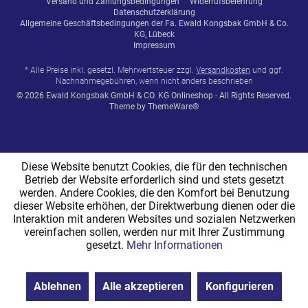
Versand und Zahlungsbedingungen
Widerrufsbelehrung
Datenschutzerklärung
Allgemeine Geschäftsbedingungen der Fa. Ewald Kongsbak GmbH & Co.
KG, Lübeck
Impressum
* Alle Preise inkl. gesetzl. Mehrwertsteuer zzgl.
Versandkosten
und ggf.
Nachnahmegebühren, wenn nicht anders beschrieben
© 2026 Ewald Kongsbak GmbH & CO. KG Onlineshop - All Rights Reserved.
Theme by
ThemeWare®
Diese Website benutzt Cookies, die für den technischen
Betrieb der Website erforderlich sind und stets gesetzt
werden. Andere Cookies, die den Komfort bei Benutzung
dieser Website erhöhen, der Direktwerbung dienen oder die
Interaktion mit anderen Websites und sozialen Netzwerken
vereinfachen sollen, werden nur mit Ihrer Zustimmung
gesetzt.
Mehr Informationen
Ablehnen
Alle akzeptieren
Konfigurieren