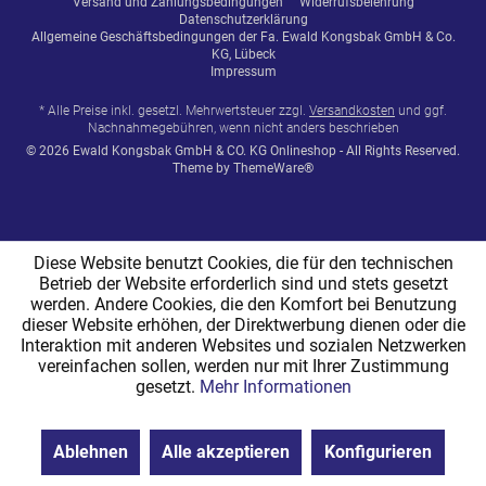
Versand und Zahlungsbedingungen
Widerrufsbelehrung
Datenschutzerklärung
Allgemeine Geschäftsbedingungen der Fa. Ewald Kongsbak GmbH & Co.
KG, Lübeck
Impressum
* Alle Preise inkl. gesetzl. Mehrwertsteuer zzgl.
Versandkosten
und ggf.
Nachnahmegebühren, wenn nicht anders beschrieben
© 2026 Ewald Kongsbak GmbH & CO. KG Onlineshop - All Rights Reserved.
Theme by
ThemeWare®
Diese Website benutzt Cookies, die für den technischen
Betrieb der Website erforderlich sind und stets gesetzt
werden. Andere Cookies, die den Komfort bei Benutzung
dieser Website erhöhen, der Direktwerbung dienen oder die
Interaktion mit anderen Websites und sozialen Netzwerken
vereinfachen sollen, werden nur mit Ihrer Zustimmung
gesetzt.
Mehr Informationen
Ablehnen
Alle akzeptieren
Konfigurieren