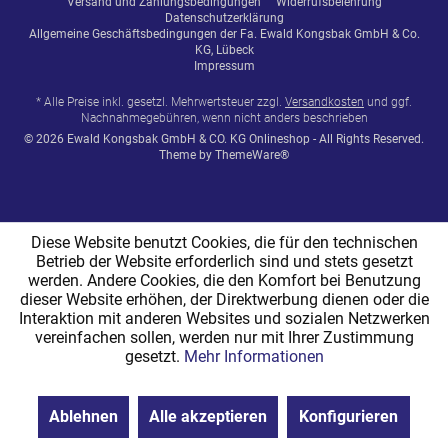
Versand und Zahlungsbedingungen
Widerrufsbelehrung
Datenschutzerklärung
Allgemeine Geschäftsbedingungen der Fa. Ewald Kongsbak GmbH & Co.
KG, Lübeck
Impressum
* Alle Preise inkl. gesetzl. Mehrwertsteuer zzgl.
Versandkosten
und ggf.
Nachnahmegebühren, wenn nicht anders beschrieben
© 2026 Ewald Kongsbak GmbH & CO. KG Onlineshop - All Rights Reserved.
Theme by
ThemeWare®
Diese Website benutzt Cookies, die für den technischen
Betrieb der Website erforderlich sind und stets gesetzt
werden. Andere Cookies, die den Komfort bei Benutzung
dieser Website erhöhen, der Direktwerbung dienen oder die
Interaktion mit anderen Websites und sozialen Netzwerken
vereinfachen sollen, werden nur mit Ihrer Zustimmung
gesetzt.
Mehr Informationen
Ablehnen
Alle akzeptieren
Konfigurieren