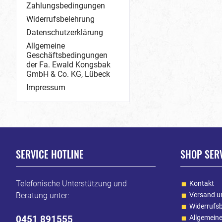
Zahlungsbedingungen
Widerrufsbelehrung
Datenschutzerklärung
Allgemeine
Geschäftsbedingungen
der Fa. Ewald Kongsbak
GmbH & Co. KG, Lübeck
Impressum
SERVICE HOTLINE
SHOP SER
Telefonische Unterstützung und
Kontakt
Beratung unter:
Versand u
Widerrufs
0451 891555
Allgemein