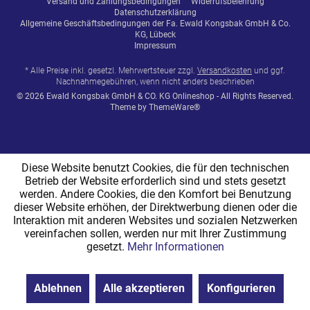
Versand und Zahlungsbedingungen
Widerrufsbelehrung
Datenschutzerklärung
Allgemeine Geschäftsbedingungen der Fa. Ewald Kongsbak GmbH & Co.
KG, Lübeck
Impressum
* Alle Preise inkl. gesetzl. Mehrwertsteuer zzgl.
Versandkosten
und ggf.
Nachnahmegebühren, wenn nicht anders beschrieben
© 2026 Ewald Kongsbak GmbH & CO. KG Onlineshop - All Rights Reserved.
Theme by
ThemeWare®
Diese Website benutzt Cookies, die für den technischen
Betrieb der Website erforderlich sind und stets gesetzt
werden. Andere Cookies, die den Komfort bei Benutzung
dieser Website erhöhen, der Direktwerbung dienen oder die
Interaktion mit anderen Websites und sozialen Netzwerken
vereinfachen sollen, werden nur mit Ihrer Zustimmung
gesetzt.
Mehr Informationen
Ablehnen
Alle akzeptieren
Konfigurieren