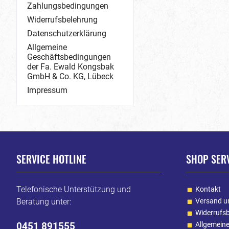
Zahlungsbedingungen
Widerrufsbelehrung
Datenschutzerklärung
Allgemeine
Geschäftsbedingungen
der Fa. Ewald Kongsbak
GmbH & Co. KG, Lübeck
Impressum
SERVICE HOTLINE
SHOP SER
Telefonische Unterstützung und
Kontakt
Beratung unter:
Versand u
Widerrufs
0451 891555
Allgemein