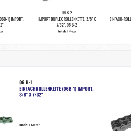
06 B-2
06B-1) IMPORT,
IMPORT DUPLEX ROLLENKETTE, 3/8" X
EINFACH-ROLL
32"
7/32", 06 B-2
ter
Inhalt
1 Meter
06 B-1
EINFACHROLLENKETTE (06B-1) IMPORT,
3/8" X 7/32"
Inhalt
1 Meter