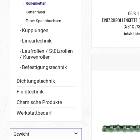
Rollenketten
Kettenräder
06 B-1
EINFACHROLLENKETTE (
Taper-Spannbuchsen
3/8" X 7/
Kupplungen
Inhalt
1 Me
Lineartechnik
Laufrollen / Stützrollen
/ Kurvenrollen
Befestigungstechnik
Dichtungstechnik
Fluidtechnik
Chemische Produkte
Werkstattbedarf
Gewicht