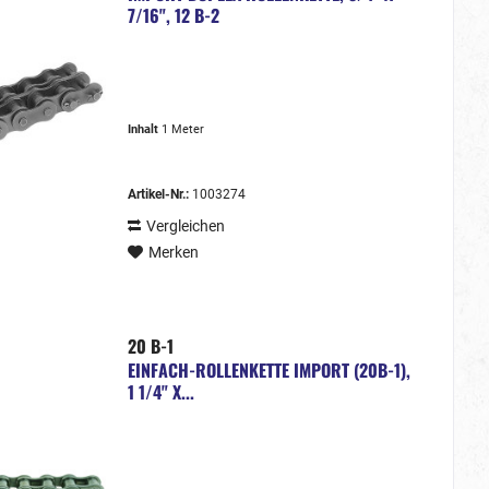
7/16", 12 B-2
Inhalt
1 Meter
Artikel-Nr.:
1003274
Vergleichen
Merken
20 B-1
EINFACH-ROLLENKETTE IMPORT (20B-1),
1 1/4" X...