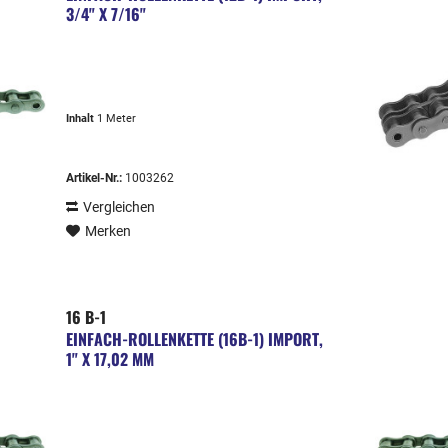
3/4" X 7/16"
Inhalt
1 Meter
Artikel-Nr.:
1003262
Vergleichen
Merken
16 B-1
EINFACH-ROLLENKETTE (16B-1) IMPORT,
1" X 17,02 MM