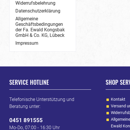
Widerrufsbelehrung
Datenschutzerklärung
Allgemeine
Geschäftsbedingungen
der Fa. Ewald Kongsbak
GmbH & Co. KG, Lübeck
Impressum
SERVICE HOTLINE
SHOP SER
Telefonische Unterstützung und
Kontakt
Beratung unter:
Versand u
Widerrufs
0451 891555
Allgemein
Ewald Kon
Mo-Do, 07:00 - 16:30 Uhr