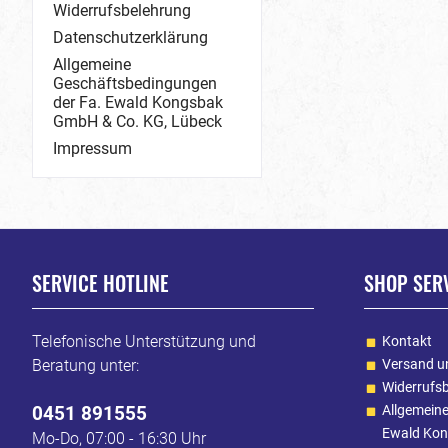
Widerrufsbelehrung
Datenschutzerklärung
Allgemeine
Geschäftsbedingungen
der Fa. Ewald Kongsbak
GmbH & Co. KG, Lübeck
Impressum
SERVICE HOTLINE
SHOP SER
Telefonische Unterstützung und
Kontakt
Beratung unter:
Versand u
Widerrufs
0451 891555
Allgemein
Ewald Kon
Mo-Do, 07:00 - 16:30 Uhr