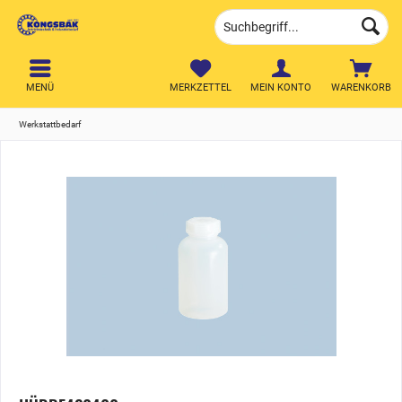
MENÜ
MERKZETTEL
MEIN KONTO
WARENKORB
Werkstattbedarf