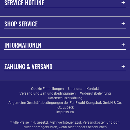
SERVICE HOTLINE
SHOP SERVICE
INFORMATIONEN
ZAHLUNG & VERSAND
Cookie-Einstellungen
Über uns
Kontakt
Versand und Zahlungsbedingungen
Widerrufsbelehrung
Datenschutzerklärung
Allgemeine Geschäftsbedingungen der Fa. Ewald Kongsbak GmbH & Co.
KG, Lübeck
Impressum
* Alle Preise inkl. gesetzl. Mehrwertsteuer zzgl.
Versandkosten
und ggf.
Nachnahmegebühren, wenn nicht anders beschrieben