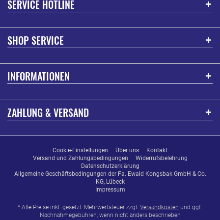
SERVICE HOTLINE
SHOP SERVICE
INFORMATIONEN
ZAHLUNG & VERSAND
Cookie-Einstellungen
Über uns
Kontakt
Versand und Zahlungsbedingungen
Widerrufsbelehrung
Datenschutzerklärung
Allgemeine Geschäftsbedingungen der Fa. Ewald Kongsbak GmbH & Co.
KG, Lübeck
Impressum
* Alle Preise inkl. gesetzl. Mehrwertsteuer zzgl.
Versandkosten
und ggf.
Nachnahmegebühren, wenn nicht anders beschrieben