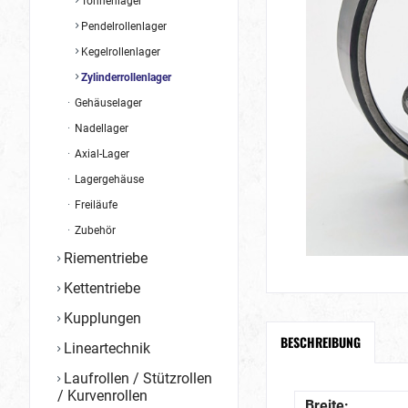
Tonnenlager
Pendelrollenlager
Kegelrollenlager
Zylinderrollenlager
Gehäuselager
Nadellager
Axial-Lager
Lagergehäuse
Freiläufe
Zubehör
Riementriebe
Kettentriebe
Kupplungen
BESCHREIBUNG
Lineartechnik
Laufrollen / Stützrollen
/ Kurvenrollen
Breite: