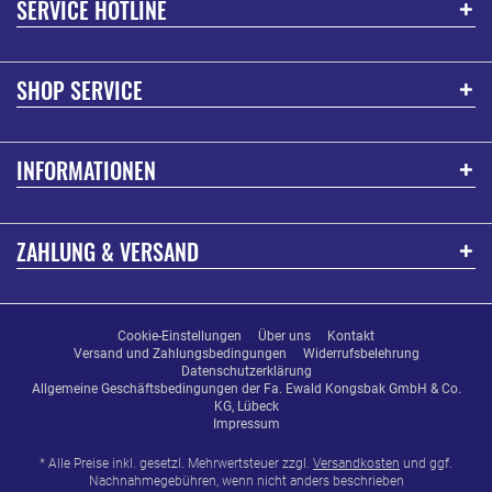
SERVICE HOTLINE
SHOP SERVICE
INFORMATIONEN
ZAHLUNG & VERSAND
Cookie-Einstellungen
Über uns
Kontakt
Versand und Zahlungsbedingungen
Widerrufsbelehrung
Datenschutzerklärung
Allgemeine Geschäftsbedingungen der Fa. Ewald Kongsbak GmbH & Co.
KG, Lübeck
Impressum
* Alle Preise inkl. gesetzl. Mehrwertsteuer zzgl.
Versandkosten
und ggf.
Nachnahmegebühren, wenn nicht anders beschrieben