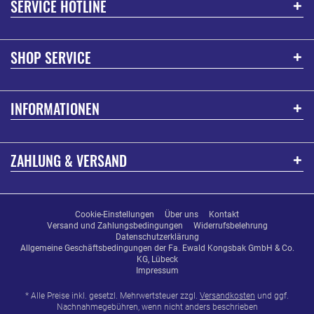
SERVICE HOTLINE
SHOP SERVICE
INFORMATIONEN
ZAHLUNG & VERSAND
Cookie-Einstellungen
Über uns
Kontakt
Versand und Zahlungsbedingungen
Widerrufsbelehrung
Datenschutzerklärung
Allgemeine Geschäftsbedingungen der Fa. Ewald Kongsbak GmbH & Co.
KG, Lübeck
Impressum
* Alle Preise inkl. gesetzl. Mehrwertsteuer zzgl.
Versandkosten
und ggf.
Nachnahmegebühren, wenn nicht anders beschrieben