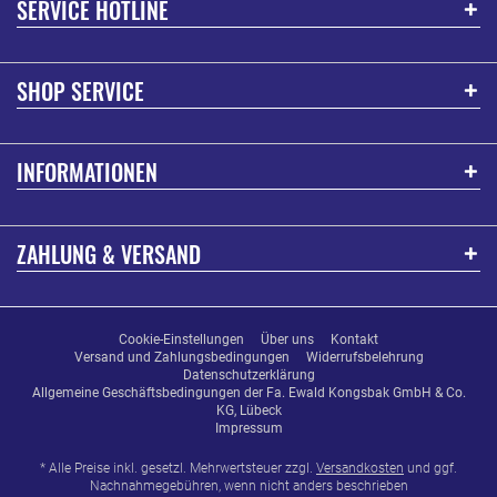
SERVICE HOTLINE
SHOP SERVICE
INFORMATIONEN
ZAHLUNG & VERSAND
Cookie-Einstellungen
Über uns
Kontakt
Versand und Zahlungsbedingungen
Widerrufsbelehrung
Datenschutzerklärung
Allgemeine Geschäftsbedingungen der Fa. Ewald Kongsbak GmbH & Co.
KG, Lübeck
Impressum
* Alle Preise inkl. gesetzl. Mehrwertsteuer zzgl.
Versandkosten
und ggf.
Nachnahmegebühren, wenn nicht anders beschrieben