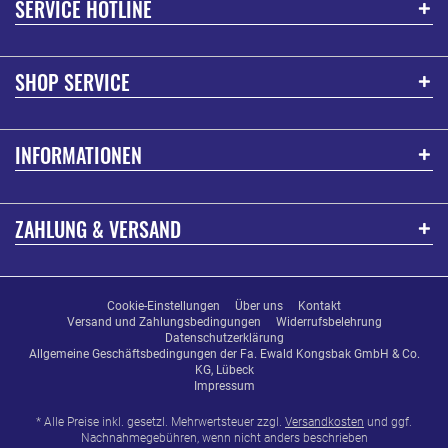
SERVICE HOTLINE
SHOP SERVICE
INFORMATIONEN
ZAHLUNG & VERSAND
Cookie-Einstellungen
Über uns
Kontakt
Versand und Zahlungsbedingungen
Widerrufsbelehrung
Datenschutzerklärung
Allgemeine Geschäftsbedingungen der Fa. Ewald Kongsbak GmbH & Co.
KG, Lübeck
Impressum
* Alle Preise inkl. gesetzl. Mehrwertsteuer zzgl.
Versandkosten
und ggf.
Nachnahmegebühren, wenn nicht anders beschrieben