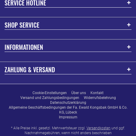
SERVICE HOTLINE
SHOP SERVICE
INFORMATIONEN
ZAHLUNG & VERSAND
Cookie-Einstellungen
Über uns
Kontakt
Versand und Zahlungsbedingungen
Widerrufsbelehrung
Datenschutzerklärung
Allgemeine Geschäftsbedingungen der Fa. Ewald Kongsbak GmbH & Co.
KG, Lübeck
Impressum
* Alle Preise inkl. gesetzl. Mehrwertsteuer zzgl.
Versandkosten
und ggf.
Nachnahmegebühren, wenn nicht anders beschrieben