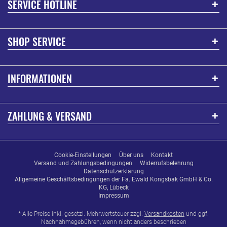
SERVICE HOTLINE
SHOP SERVICE
INFORMATIONEN
ZAHLUNG & VERSAND
Cookie-Einstellungen
Über uns
Kontakt
Versand und Zahlungsbedingungen
Widerrufsbelehrung
Datenschutzerklärung
Allgemeine Geschäftsbedingungen der Fa. Ewald Kongsbak GmbH & Co.
KG, Lübeck
Impressum
* Alle Preise inkl. gesetzl. Mehrwertsteuer zzgl.
Versandkosten
und ggf.
Nachnahmegebühren, wenn nicht anders beschrieben