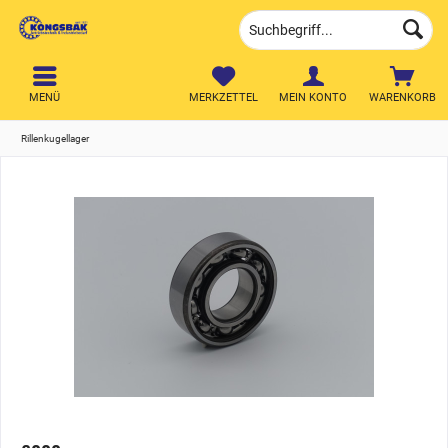
MENÜ
MERKZETTEL
MEIN KONTO
WARENKORB
Rillenkugellager