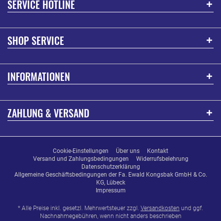
SERVICE HOTLINE
SHOP SERVICE
INFORMATIONEN
ZAHLUNG & VERSAND
Cookie-Einstellungen
Über uns
Kontakt
Versand und Zahlungsbedingungen
Widerrufsbelehrung
Datenschutzerklärung
Allgemeine Geschäftsbedingungen der Fa. Ewald Kongsbak GmbH & Co.
KG, Lübeck
Impressum
* Alle Preise inkl. gesetzl. Mehrwertsteuer zzgl.
Versandkosten
und ggf.
Nachnahmegebühren, wenn nicht anders beschrieben