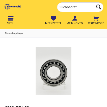
MENÜ
MERKZETTEL
MEIN KONTO
WARENKORB
Pendelkugellager