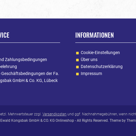
VICE
INFORMATIONEN
Cookie-Einstellungen
nd Zahlungsbedingungen
Über uns
belehrung
Datenschutzerklärung
e Geschäftsbedingungen der Fa.
Impressum
gsbak GmbH & Co. KG, Lübeck
esetzl. Mehrwertsteuer zzgl.
Versandkosten
und ggf. Nachnahmegebühren, wenn nicht
Ewald Kongsbak GmbH & CO. KG Onlineshop - All Rights Reserved. Theme by
Them