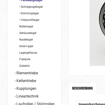
Pendelkugellager
Schrägkugellager
Dünnringlager
Vierpunktlager
Rollenlager
Gehäuselager
Nadellager
Axial-Lager
Lagergehäuse
Freiläufe
Zubehör
Riementriebe
Kettentriebe
BESCHREIBUNG
Kupplungen
Lineartechnik
Laufrollen / Stützrollen
Innendurchmes