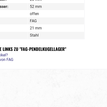
sser:
52 mm
offen
FAG
21 mm
Stahl
 LINKS ZU "FAG-PENDELKUGELLAGER"
ikel?
 von FAG