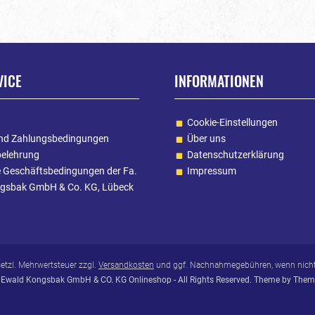
VICE
INFORMATIONEN
Cookie-Einstellungen
nd Zahlungsbedingungen
Über uns
belehrung
Datenschutzerklärung
e Geschäftsbedingungen der Fa.
Impressum
gsbak GmbH & Co. KG, Lübeck
esetzl. Mehrwertsteuer zzgl.
Versandkosten
und ggf. Nachnahmegebühren, wenn nicht
Ewald Kongsbak GmbH & CO. KG Onlineshop - All Rights Reserved. Theme by
Them