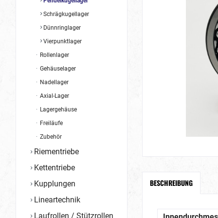
Pendelkugellager
Schrägkugellager
Dünnringlager
Vierpunktlager
Rollenlager
Gehäuselager
Nadellager
Axial-Lager
Lagergehäuse
Freiläufe
Zubehör
Riementriebe
Kettentriebe
BESCHREIBUNG
Kupplungen
Lineartechnik
Laufrollen / Stützrollen
Innendurchmes