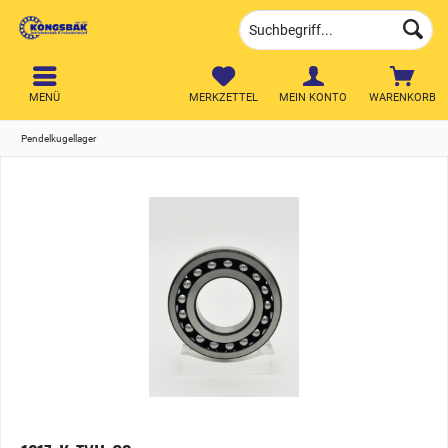
MENÜ
MERKZETTEL
MEIN KONTO
WARENKORB
Pendelkugellager