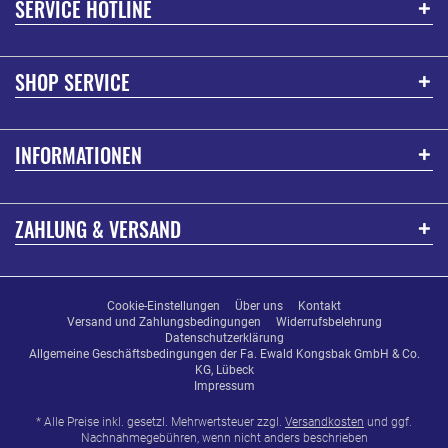
SERVICE HOTLINE
SHOP SERVICE
INFORMATIONEN
ZAHLUNG & VERSAND
Cookie-Einstellungen
Über uns
Kontakt
Versand und Zahlungsbedingungen
Widerrufsbelehrung
Datenschutzerklärung
Allgemeine Geschäftsbedingungen der Fa. Ewald Kongsbak GmbH & Co.
KG, Lübeck
Impressum
* Alle Preise inkl. gesetzl. Mehrwertsteuer zzgl.
Versandkosten
und ggf.
Nachnahmegebühren, wenn nicht anders beschrieben